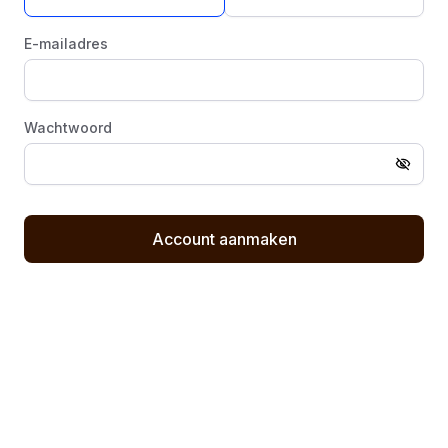
E-mailadres
Wachtwoord
Toon w
Laat
dit
Account aanmaken
veld
leeg,
dit
is
om
spam
tegen