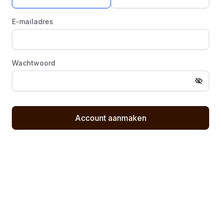
E-mailadres
Wachtwoord
Wachtw
Laat
dit
Account aanmaken
veld
leeg,
dit
is
om
spam
tegen